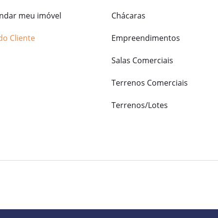
dar meu imóvel
Chácaras
do Cliente
Empreendimentos
Salas Comerciais
Terrenos Comerciais
Terrenos/Lotes
o referente aos valores e dados de seus imóveis sem aviso prévio. Pode ocorrer de