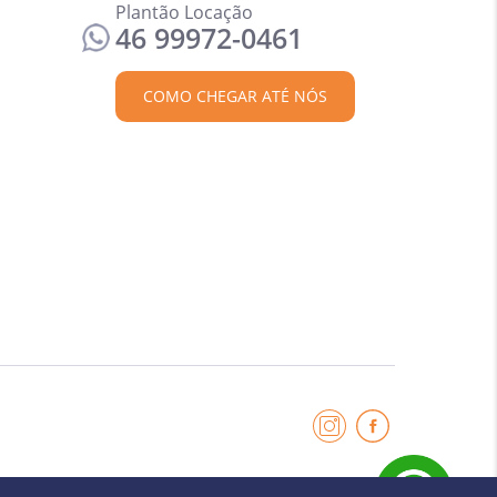
Plantão Locação
46 99972-0461
COMO CHEGAR ATÉ NÓS
 algum imóvel anunciado no site não estar mais disponível devido