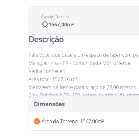
Área do Terreno
1567,00m²
Descrição
Para você, que deseja um espaço de lazer com pot
Mangueirinha / PR - Comunidade Morro Verde.
Venha conhecer!
Área total: 1567,16 m²
Metragem de frente para o lago de 28,00 metros.
Obs. Próximo à PR  459, acesso principal de calç
instalado, cota de poço artesiano.
Dimensões
Área do Terreno: 1567,00m²