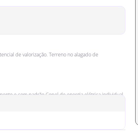
encial de valorização. Terreno no alagado de
amento e com padrão Copel de energia elétrica individual