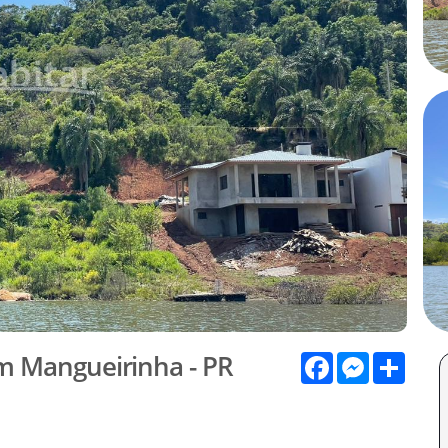
m Mangueirinha - PR
Facebook
Messenge
Shar