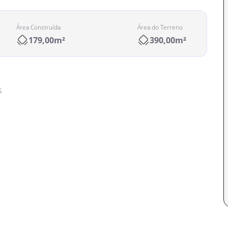
Área Construída
Área do Terreno
179,00m²
390,00m²
s