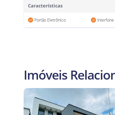
Área Construída: 179,00m²
Área do T
Características
Portão Eletrônico
Interfone
Imóveis Relacio