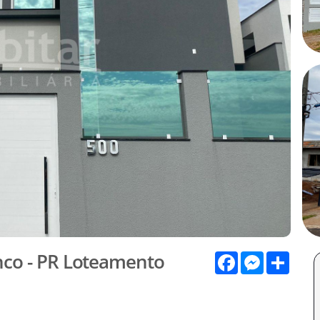
nco - PR Loteamento
Facebook
Messenge
Shar